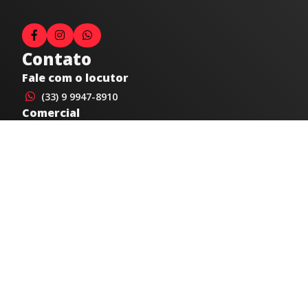
Contato
Fale com o locutor
(33) 9 9947-8910
Comercial
comercial@radiocidadecaratinga.com.br
joao@radiocidadecaratinga.com.br
(33) 3321-4797
Jornalismo
jornalismo@radiocidadecaratinga.com.br
Atendimentos
Segunda a sexta 08h às 12h e 14h às 18h
Av. Moacyr de Mattos, 600/101 - Centro. Caratinga-
MG CEP 35300-396