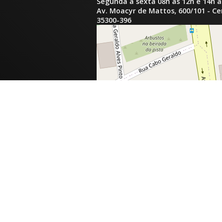
Segunda a sexta 08h às 12h e 14h à
Av. Moacyr de Mattos, 600/101 - C
35300-396
inga.com.br
com.br
tinga.com.br