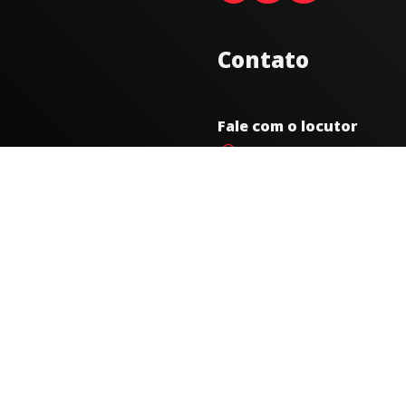
Contato
Fale com o locutor
(33) 9 9947-8910
Comercial
comercial@radiocidadecarat
joao@radiocidadecaratinga.
(33) 3321-4797
Jornalismo
jornalismo@radiocidadecara