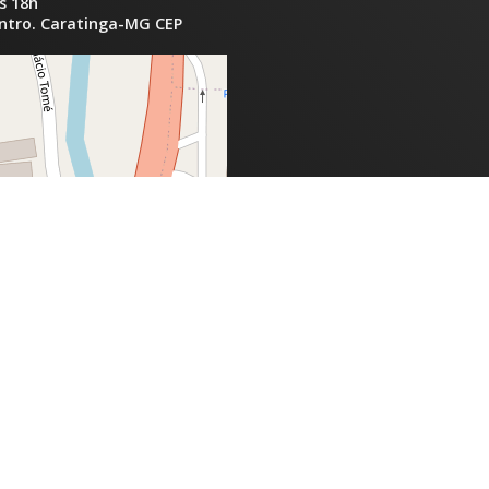
s 18h
entro. Caratinga-MG CEP