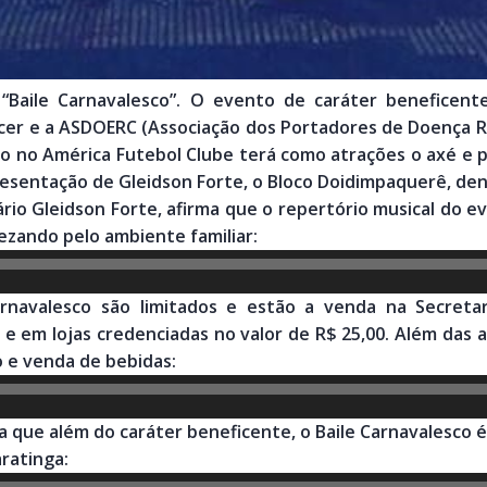
“Baile Carnavalesco”. O evento de caráter beneficent
cer e a ASDOERC (Associação dos Portadores de Doença Re
ro no América Futebol Clube terá como atrações o axé e
resentação de Gleidson Forte, o Bloco Doidimpaquerê, den
ário Gleidson Forte, afirma que o repertório musical do 
ezando pelo ambiente familiar:
arnavalesco são limitados e estão a venda na Secreta
 e em lojas credenciadas no valor de R$ 25,00. Além das 
 e venda de bebidas:
ca que além do caráter beneficente, o Baile Carnavalesco
ratinga: