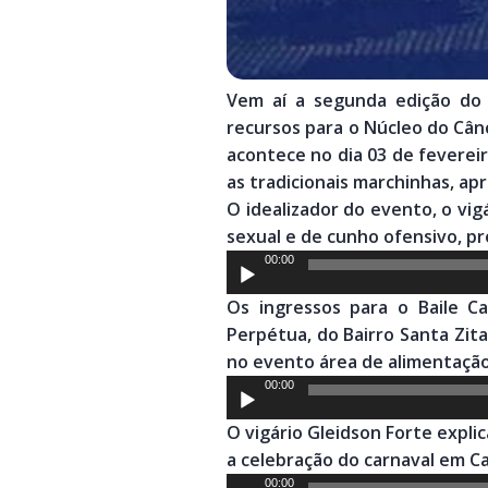
Vem aí a segunda edição do 
recursos para o Núcleo do Cân
acontece no dia 03 de feverei
as tradicionais marchinhas, ap
O idealizador do evento, o vig
sexual e de cunho ofensivo, pr
Tocador
00:00
de
Os ingressos para o Baile C
áudio
Perpétua, do Bairro Santa Zita
no evento área de alimentação
Tocador
00:00
de
O vigário Gleidson Forte expli
áudio
a celebração do carnaval em Ca
Tocador
00:00