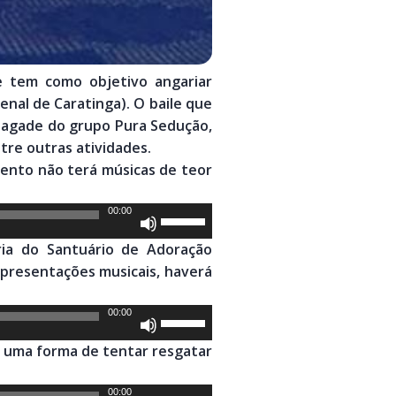
e tem como objetivo angariar
nal de Caratinga). O baile que
 pagade do grupo Pura Sedução,
tre outras atividades.
evento não terá músicas de teor
00:00
Use
as
ria do Santuário de Adoração
setas
apresentações musicais, haverá
para
cima
00:00
Use
ou
as
para
 é uma forma de tentar resgatar
setas
baixo
para
para
00:00
Use