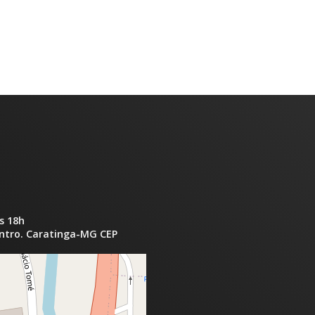
ou
diminuir
o
volume.
s 18h
entro. Caratinga-MG CEP