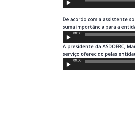
de
áudio
De acordo com a assistente soc
suma importância para a entid
Tocador
00:00
de
A presidente da ASDOERC, Mari
áudio
serviço oferecido pelas entida
Tocador
00:00
de
áudio