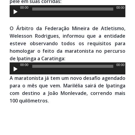
pele em suas corridas:
Tocador
00:00
00:00
de
áudio
O Árbitro da Federação Mineira de Atletismo,
Welesson Rodrigues, informou que a entidade
esteve observando todos os requisitos para
homologar o feito da maratonista no percurso
de Ipatinga a Caratinga:
Tocador
00:00
00:00
de
A maratonista já tem um novo desafio agendado
áudio
para o mês que vem. Marilélia sairá de Ipatinga
com destino a João Monlevade, correndo mais
100 quilômetros.