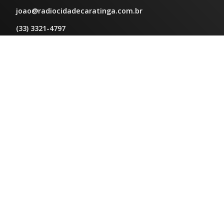
joao@radiocidadecaratinga.com.br
(33) 3321-4797
Jornalismo
jornalismo@radiocidadecaratinga.com.br
Atendimentos
Segunda a sexta 08h às 12h e 14h às 18h
Av. Moacyr de Mattos, 600/101 - Centro. Caratinga-
MG CEP 35300-396