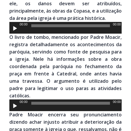
ele, os danos devem ser atribuídos,
principalmente, às obras da Copasa, e a utilização
da área pela igreja é uma prática histórica.
Tocador
00:00
00:00
de
O livro de tombo, mencionado por Padre Moacir,
áudio
registra detalhadamente os acontecimentos da
paróquia, servindo como fonte de pesquisa para
a igreja. Nele há informações sobre a obra
coordenada pela paróquia no fechamento da
praça em frente à Catedral, onde antes havia
uma travessa. O argumento é utilizado pelo
padre para legitimar o uso paras as atividades
católicas.
Tocador
00:00
00:00
de
Padre Moacir encerra seu pronunciamento
áudio
dizendo achar injusto atribuir a deterioração da
praça somente à igreja o que, ressalvamos, não é