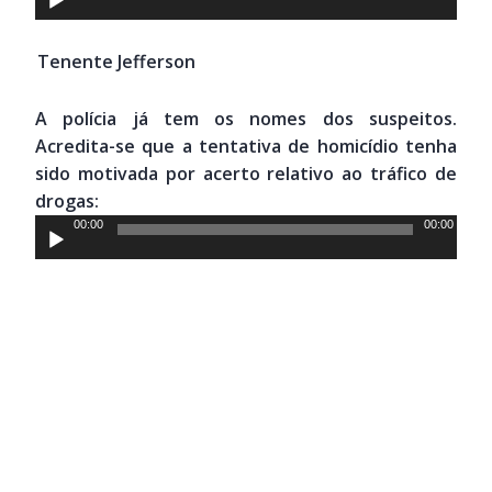
de
áudio
Tenente Jefferson
A polícia já tem os nomes dos suspeitos.
Acredita-se que a tentativa de homicídio tenha
sido motivada por acerto relativo ao tráfico de
drogas:
Tocador
00:00
00:00
de
áudio