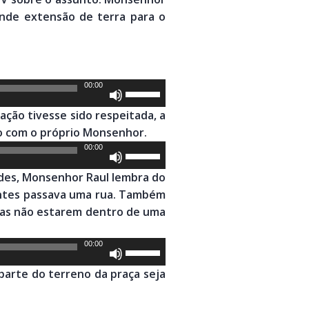
ande extensão de terra para o
00:00
Use
as
ação tivesse sido respeitada, a
setas
do com o próprio Monsenhor.
para
00:00
Use
cima
as
ou
dades, Monsenhor Raul lembra do
setas
para
 antes passava uma rua. Também
para
baixo
ssas não estarem dentro de uma
cima
para
ou
aumentar
00:00
Use
para
ou
as
baixo
parte do terreno da praça seja
diminuir
setas
para
o
para
aumentar