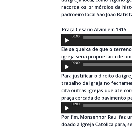
recorda os primórdios da his
padroeiro local São João Batist
Praça Cesário Alvim em 1915
Tocador
00:00
de
Ele se queixa de que o terreno
áudio
igreja seria proprietária de u
Tocador
00:00
de
Para justificar o direito da i
áudio
trabalho da igreja no fechame
cita outras igrejas que até c
praça cercada de pavimento p
Tocador
00:00
de
Por fim, Monsenhor Raul faz u
áudio
doado à Igreja Católica para,