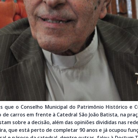
 que o Conselho Municipal do Patrimônio Histórico e Cu
de carros em frente à Catedral São João Batista, na praç
stam sobre a decisão, além das opiniões divididas nas rede
ra, que está perto de completar 90 anos e já ocupou funç
geral e pároco da catedral, dentre outras, falou à Doctu