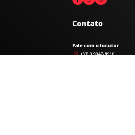
Contato
Fale com o locutor
(33) 9 9947-8910
Comercial
comercial@radiocidadecarat
joao@radiocidadecaratinga.
(33) 3321-4797
Jornalismo