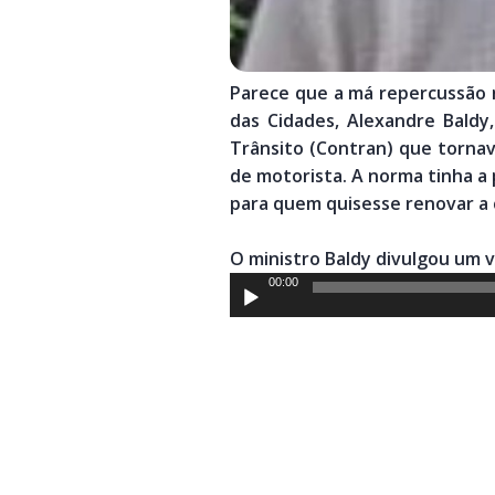
Parece que a má repercussão n
das Cidades, Alexandre Bald
Trânsito (Contran) que tornav
de motorista. A norma tinha a 
para quem quisesse renovar a c
O ministro Baldy divulgou um 
Tocador
00:00
de
áudio