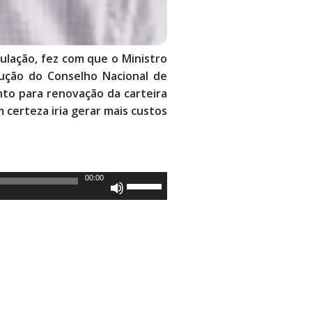
ulação, fez com que o Ministro
ução do Conselho Nacional de
nto para renovação da carteira
 certeza iria gerar mais custos
00:00
Use
as
setas
para
cima
ou
para
baixo