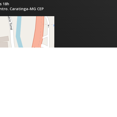
s 18h
entro. Caratinga-MG CEP