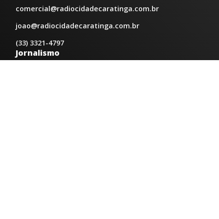
comercial@radiocidadecaratinga.com.br
joao@radiocidadecaratinga.com.br
(33) 3321-4797
Jornalismo
jornalismo@radiocidadecaratinga.com.br
Atendimentos
Segunda a sexta 08h às 12h e 14h às 18h
Av. Moacyr de Mattos, 600/101 - Centro. Caratinga-
MG CEP 35300-396