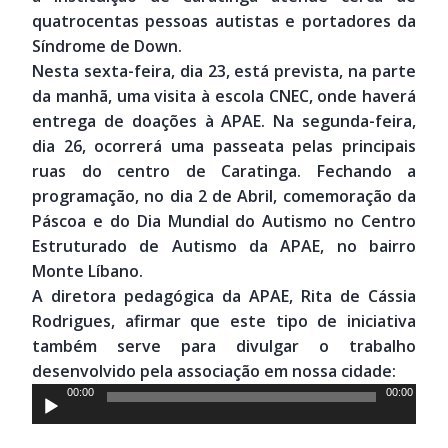
quatrocentas pessoas autistas e portadores da
Síndrome de Down.
Nesta sexta-feira, dia 23, está prevista, na parte
da manhã, uma visita à escola CNEC, onde haverá
entrega de doações à APAE. Na segunda-feira,
dia 26, ocorrerá uma passeata pelas principais
ruas do centro de Caratinga. Fechando a
programação, no dia 2 de Abril, comemoração da
Páscoa e do Dia Mundial do Autismo no Centro
Estruturado de Autismo da APAE, no bairro
Monte Líbano.
A diretora pedagógica da APAE, Rita de Cássia
Rodrigues, afirmar que este tipo de iniciativa
também serve para divulgar o trabalho
desenvolvido pela associação em nossa cidade:
Tocador
00:00
00:00
de
áudio