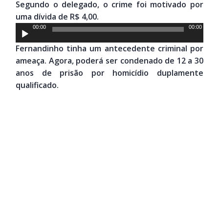
Segundo o delegado, o crime foi motivado por
áudio
uma dívida de R$ 4,00.
Tocador
00:00
00:00
de
Fernandinho tinha um antecedente criminal por
áudio
ameaça. Agora, poderá ser condenado de 12 a 30
anos de prisão por homicídio duplamente
qualificado.