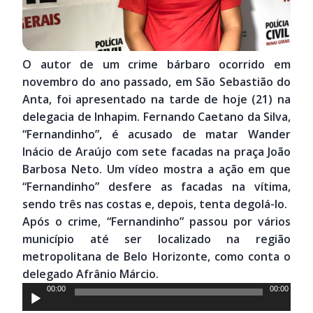
O autor de um crime bárbaro ocorrido em
novembro do ano passado, em São Sebastião do
Anta, foi apresentado na tarde de hoje (21) na
delegacia de Inhapim. Fernando Caetano da Silva,
“Fernandinho”, é acusado de matar Wander
Inácio de Araújo com sete facadas na praça João
Barbosa Neto. Um vídeo mostra a ação em que
“Fernandinho” desfere as facadas na vítima,
sendo três nas costas e, depois, tenta degolá-lo.
Após o crime, “Fernandinho” passou por vários
município até ser localizado na região
metropolitana de Belo Horizonte, como conta o
delegado Afrânio Márcio.
Tocador
00:00
00:00
de