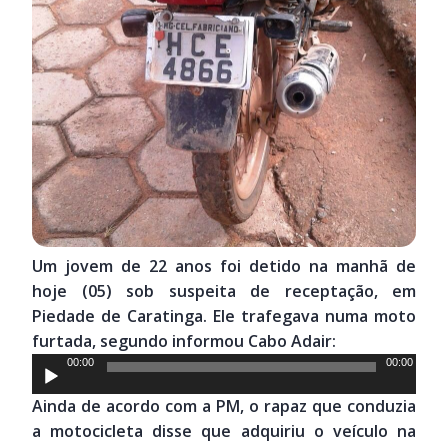
Um jovem de 22 anos foi detido na manhã de
hoje (05) sob suspeita de receptação, em
Piedade de Caratinga. Ele trafegava numa moto
furtada, segundo informou Cabo Adair:
Tocador
00:00
00:00
de
Ainda de acordo com a PM, o rapaz que conduzia
áudio
a motocicleta disse que adquiriu o veículo na