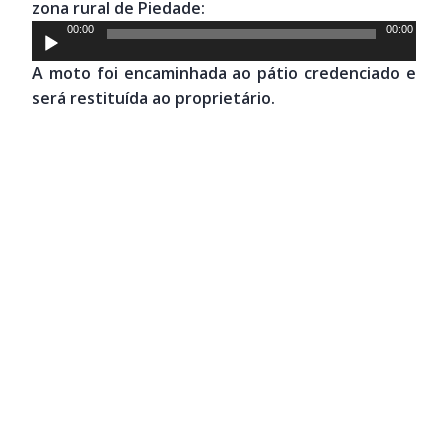
zona rural de Piedade:
Tocador
00:00
00:00
de
A moto foi encaminhada ao pátio credenciado e
áudio
será restituída ao proprietário.