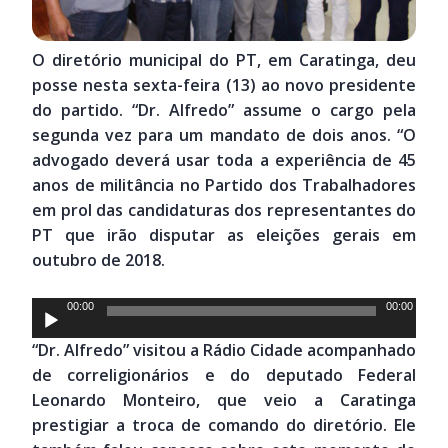
O diretório municipal do PT, em Caratinga, deu
posse nesta sexta-feira (13) ao novo presidente
do partido. “Dr. Alfredo” assume o cargo pela
segunda vez para um mandato de dois anos. “O
advogado deverá usar toda a experiência de 45
anos de militância no Partido dos Trabalhadores
em prol das candidaturas dos representantes do
PT que irão disputar as eleições gerais em
outubro de 2018.
Tocador
00:00
00:00
de
“Dr. Alfredo” visitou a Rádio Cidade acompanhado
áudio
de correligionários e do deputado Federal
Leonardo Monteiro, que veio a Caratinga
prestigiar a troca de comando do diretório. Ele