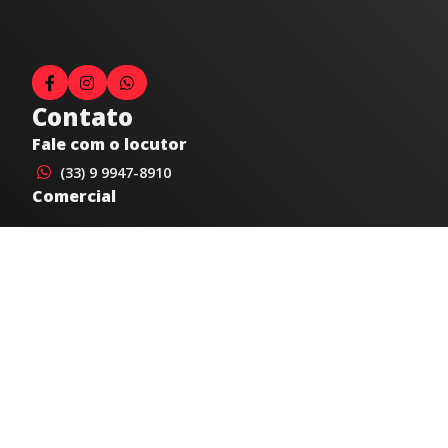
Contato
Fale com o locutor
(33) 9 9947-8910
Comercial
comercial@radiocidadecaratinga.com.br
joao@radiocidadecaratinga.com.br
(33) 3321-4797
Jornalismo
jornalismo@radiocidadecaratinga.com.br
Atendimentos
Segunda a sexta 08h às 12h e 14h às 18h
Av. Moacyr de Mattos, 600/101 - Centro. Caratinga-
MG CEP 35300-396