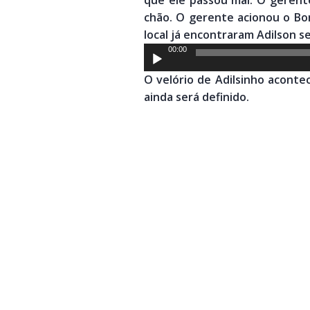
chão. O gerente acionou o Bo
local já encontraram Adilson s
Tocador
00:00
de
O velório de Adilsinho aconte
áudio
ainda será definido.