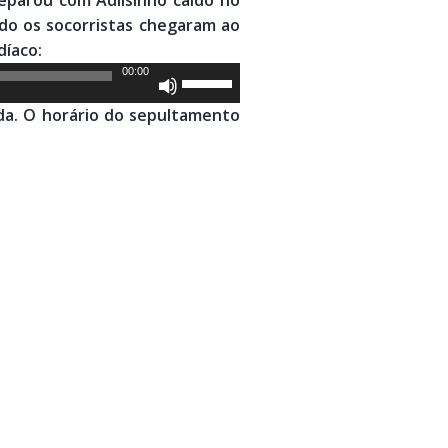
do os socorristas chegaram ao
díaco:
00:00
Use
as
ada. O horário do sepultamento
setas
para
cima
ou
para
baixo
para
aumentar
ou
diminuir
o
volume.