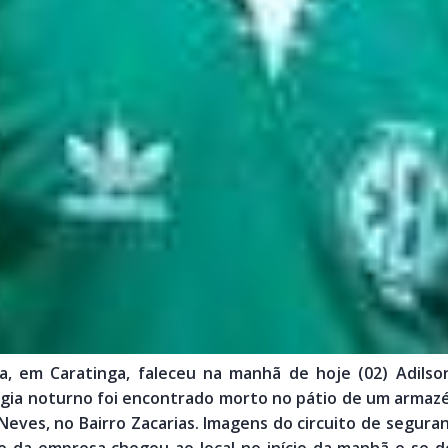
da, em Caratinga, faleceu na manhã de hoje (02) Adils
igia noturno foi encontrado morto no pátio de um armaz
Neves, no Bairro Zacarias. Imagens do circuito de segur
e da empresa chegou ao local no início da manhã e se d