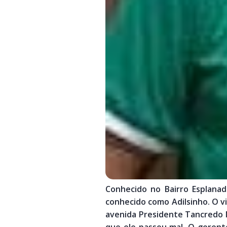
Conhecido no Bairro Esplana
conhecido como Adilsinho. O v
avenida Presidente Tancredo 
que ele passou mal. O gerent