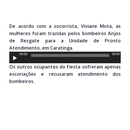
De acordo com a socorrista, Viviane Mota, as
mulheres foram trazidas pelos bombeiros Anjos
de Resgate para a Unidade de Pronto
Atendimento, em Caratinga.
Tocador
00:00
00:00
de
Os outros ocupantes do Fiesta sofreram apenas
áudio
escoriações e recusaram atendimento dos
bombeiros.