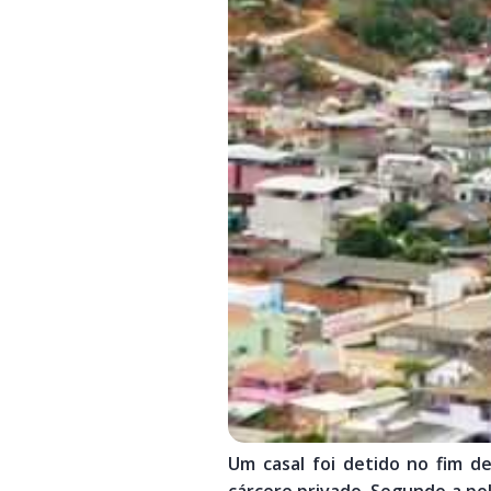
Um casal foi detido no fim 
cárcere privado. Segundo a pol