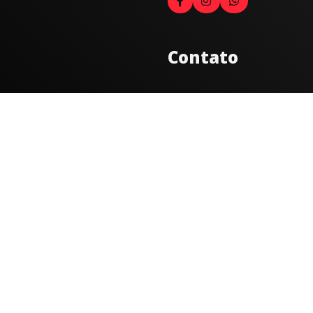
Contato
Fale com o locutor
(33) 9 9947-8910
Comercial
comercial@radiocidadecarat
joao@radiocidadecaratinga.
(33) 3321-4797
Jornalismo