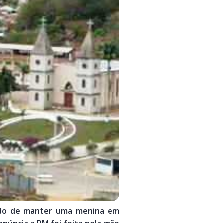
sado de manter uma menina em
enúncia a PM foi feita pela mãe