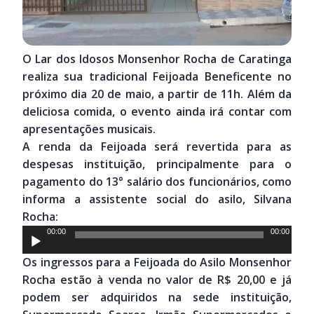
O Lar dos Idosos Monsenhor Rocha de Caratinga
realiza sua tradicional Feijoada Beneficente no
próximo dia 20 de maio, a partir de 11h. Além da
deliciosa comida, o evento ainda irá contar com
apresentações musicais.
A renda da Feijoada será revertida para as
despesas instituição, principalmente para o
pagamento do 13° salário dos funcionários, como
informa a assistente social do asilo, Silvana
Rocha:
Tocador
00:00
00:00
de
Os ingressos para a Feijoada do Asilo Monsenhor
áudio
Rocha estão à venda no valor de R$ 20,00 e já
podem ser adquiridos na sede instituição,