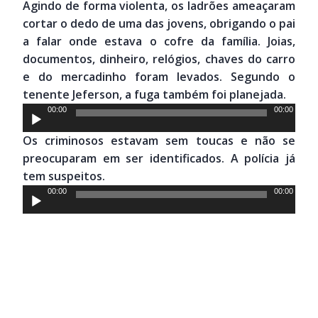
Agindo de forma violenta, os ladrões ameaçaram
áudio
cortar o dedo de uma das jovens, obrigando o pai
a falar onde estava o cofre da família. Joias,
documentos, dinheiro, relógios, chaves do carro
e do mercadinho foram levados. Segundo o
tenente Jeferson, a fuga também foi planejada.
Tocador
00:00
00:00
de
Os criminosos estavam sem toucas e não se
áudio
preocuparam em ser identificados. A polícia já
tem suspeitos.
Tocador
00:00
00:00
de
áudio