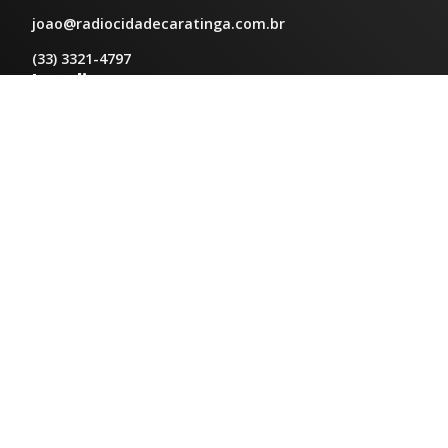
joao@radiocidadecaratinga.com.br
(33) 3321-4797
Jornalismo
jornalismo@radiocidadecaratinga.com.br
Atendimentos
Segunda a sexta 08h às 12h e 14h às 18h
Av. Moacyr de Mattos, 600/101 - Centro. Caratinga-
MG CEP 35300-396