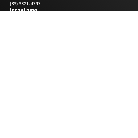
(33) 3321-4797
Jornalismo
jornalismo@radiocidadecaratinga.com.br
Atendimentos
Segunda a sexta 08h às 12h e 14h às 18h
Av. Moacyr de Mattos, 600/101 - Centro. Caratinga-
MG CEP 35300-396