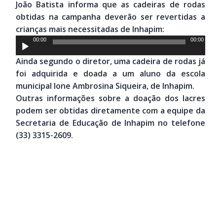
João Batista informa que as cadeiras de rodas
áudio
obtidas na campanha deverão ser revertidas a
crianças mais necessitadas de Inhapim:
Tocador
00:00
00:00
de
Ainda segundo o diretor, uma cadeira de rodas já
áudio
foi adquirida e doada a um aluno da escola
municipal Ione Ambrosina Siqueira, de Inhapim.
Outras informações sobre a doação dos lacres
podem ser obtidas diretamente com a equipe da
Secretaria de Educação de Inhapim no telefone
(33) 3315-2609.