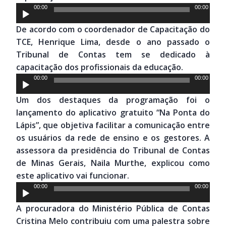
Tocador
00:00
00:00
de
De acordo com o coordenador de Capacitação do
áudio
TCE, Henrique Lima, desde o ano passado o
Tribunal de Contas tem se dedicado à
capacitação dos profissionais da educação.
Tocador
00:00
00:00
de
Um dos destaques da programação foi o
áudio
lançamento do aplicativo gratuito “Na Ponta do
Lápis”, que objetiva facilitar a comunicação entre
os usuários da rede de ensino e os gestores. A
assessora da presidência do Tribunal de Contas
de Minas Gerais, Naila Murthe, explicou como
este aplicativo vai funcionar.
Tocador
00:00
00:00
de
A procuradora do Ministério Pública de Contas
áudio
Cristina Melo contribuiu com uma palestra sobre