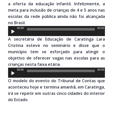
a oferta da educação infantil. Infelizmente, a
meta para inclusão de crianças de 4 e 5 anos nas
escolas da rede pública ainda não foi alcançada
no Brasil.
Tocador
00:00
00:00
de
A secretária de Educação de Caratinga Lara
áudio
Cristina esteve no seminário e disse que o
município tem se esforçado para atingir o
objetivo de oferecer vagas nas escolas para as
crianças nesta faixa etária.
Tocador
00:00
00:00
de
O modelo do evento do Tribunal de Contas que
áudio
aconteceu hoje e termina amanhã, em Caratinga,
irá se repetir em outras cinco cidades do interior
do Estado.