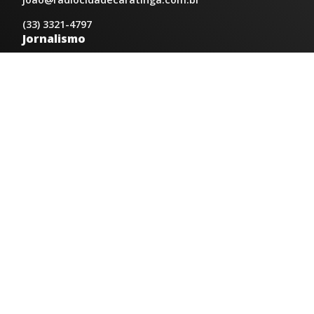
(33) 3321-4797
Jornalismo
jornalismo@radiocidadecaratinga.com.br
Atendimentos
Segunda a sexta 08h às 12h e 14h às 18h
Av. Moacyr de Mattos, 600/101 - Centro. Caratinga-
MG CEP 35300-396