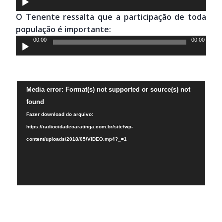
de
O Tenente ressalta que a participação de toda
áudio
população é importante:
Tocador
00:00
00:00
de
áudio
Tocador
Media error: Format(s) not supported or source(s) not
de
found
vídeo
Fazer download do arquivo:
https://radiocidadecaratinga.com.br/site/wp-
content/uploads/2018/05/VIDEO.mp4?_=1