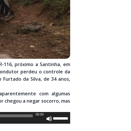
-116, próximo a Santinha, em
condutor perdeu o controle da
 Furtado da Silva, de 34 anos,
, aparentemente com algumas
tor chegou a negar socorro, mas
00:00
Use
as
setas