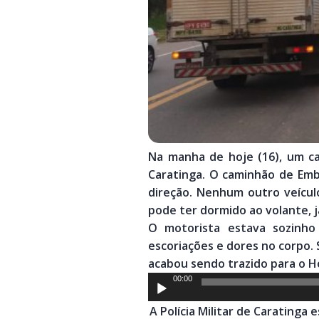
Na manha de hoje (16), um c
Caratinga. O caminhão de Emb
direção. Nenhum outro veículo
pode ter dormido ao volante, j
O motorista estava sozinho
escoriações e dores no corpo. 
acabou sendo trazido para o Ho
Tocador
00:00
de
A Polícia Militar de Caratinga e
áudio