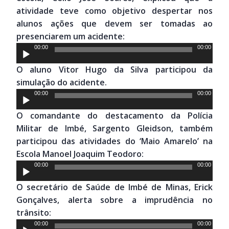
atividade teve como objetivo despertar nos
alunos ações que devem ser tomadas ao
presenciarem um acidente:
Tocador
00:00
00:00
de
O aluno Vitor Hugo da Silva participou da
áudio
simulação do acidente.
Tocador
00:00
00:00
de
O comandante do destacamento da Polícia
áudio
Militar de Imbé, Sargento Gleidson, também
participou das atividades do ‘Maio Amarelo’ na
Escola Manoel Joaquim Teodoro:
Tocador
00:00
00:00
de
O secretário de Saúde de Imbé de Minas, Erick
áudio
Gonçalves, alerta sobre a imprudência no
trânsito:
Tocador
00:00
00:00