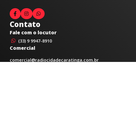
Contato
Fale com o locutor
(33) 9 9947-8910
Comercial
comercial@radiocidadecaratinga.com.br
joao@radiocidadecaratinga.com.br
(33) 3321-4797
Jornalismo
jornalismo@radiocidadecaratinga.com.br
Atendimentos
Segunda a sexta 08h às 12h e 14h às 18h
Av. Moacyr de Mattos, 600/101 - Centro. Caratinga-
MG CEP 35300-396