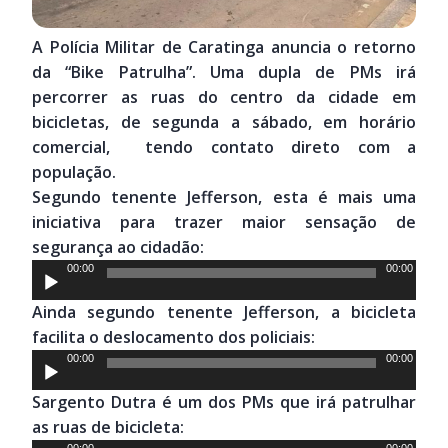
A Polícia Militar de Caratinga anuncia o retorno
da “Bike Patrulha”. Uma dupla de PMs irá
percorrer as ruas do centro da cidade em
bicicletas, de segunda a sábado, em horário
comercial, tendo contato direto com a
população.
Segundo tenente Jefferson, esta é mais uma
iniciativa para trazer maior sensação de
segurança ao cidadão:
Tocador
00:00
00:00
de
Ainda segundo tenente Jefferson, a bicicleta
áudio
facilita o deslocamento dos policiais:
Tocador
00:00
00:00
de
Sargento Dutra é um dos PMs que irá patrulhar
áudio
as ruas de bicicleta:
00:00
00:00