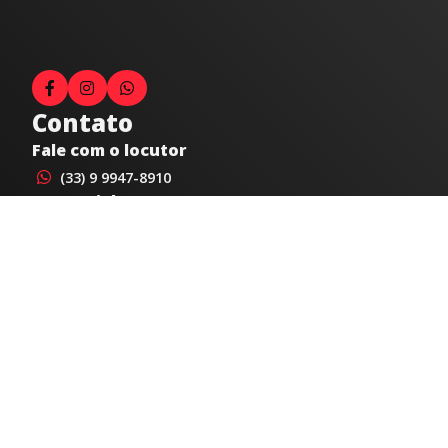
Contato
Fale com o locutor
(33) 9 9947-8910
Comercial
comercial@radiocidadecaratinga.com.br
joao@radiocidadecaratinga.com.br
(33) 3321-4797
Jornalismo
jornalismo@radiocidadecaratinga.com.br
Atendimentos
Segunda a sexta 08h às 12h e 14h às 18h
Av. Moacyr de Mattos, 600/101 - Centro. Caratinga-
MG CEP 35300-396