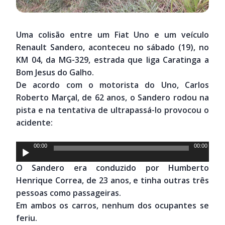
Uma colisão entre um Fiat Uno e um veículo
Renault Sandero, aconteceu no sábado (19), no
KM 04, da MG-329, estrada que liga Caratinga a
Bom Jesus do Galho.
De acordo com o motorista do Uno, Carlos
Roberto Marçal, de 62 anos, o Sandero rodou na
pista e na tentativa de ultrapassá-lo provocou o
acidente:
Tocador
00:00
00:00
de
O Sandero era conduzido por Humberto
áudio
Henrique Correa, de 23 anos, e tinha outras três
pessoas como passageiras.
Em ambos os carros, nenhum dos ocupantes se
feriu.