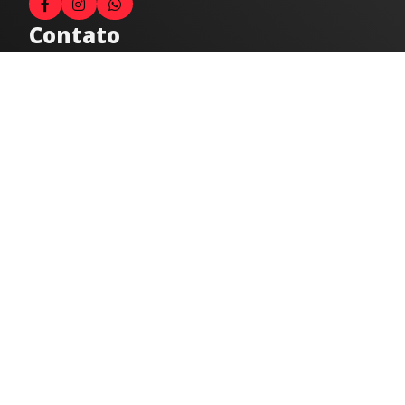
Contato
Fale com o locutor
(33) 9 9947-8910
Comercial
comercial@radiocidadecaratinga.com.br
joao@radiocidadecaratinga.com.br
(33) 3321-4797
Jornalismo
jornalismo@radiocidadecaratinga.com.br
Atendimentos
Segunda a sexta 08h às 12h e 14h às 18h
Av. Moacyr de Mattos, 600/101 - Centro. Caratinga-
MG CEP 35300-396