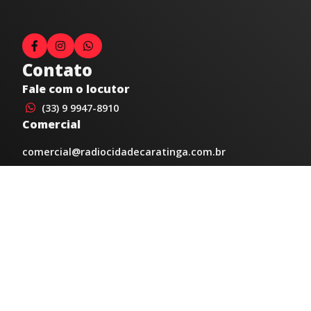
Contato
Fale com o locutor
(33) 9 9947-8910
Comercial
comercial@radiocidadecaratinga.com.br
joao@radiocidadecaratinga.com.br
(33) 3321-4797
Jornalismo
jornalismo@radiocidadecaratinga.com.br
Atendimentos
Segunda a sexta 08h às 12h e 14h às 18h
Av. Moacyr de Mattos, 600/101 - Centro. Caratinga-
MG CEP 35300-396