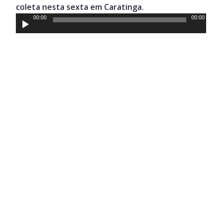
coleta nesta sexta em Caratinga.
Tocador
00:00
00:00
de
áudio