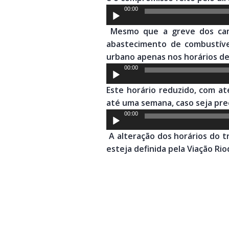
Tocador
00:00
de
Mesmo que a greve dos cam
áudio
abastecimento de combustível
urbano apenas nos horários de
Tocador
00:00
de
Este horário reduzido, com a
áudio
até uma semana, caso seja prec
Tocador
00:00
de
A alteração dos horários do t
áudio
esteja definida pela Viação Rio