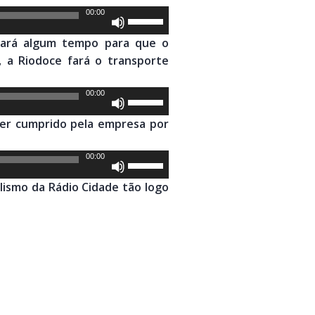
00:00
Use
as
vará algum tempo para que o
setas
, a Riodoce fará o transporte
para
cima
00:00
Use
ou
as
para
ser cumprido pela empresa por
setas
baixo
para
para
00:00
Use
cima
aumentar
as
ou
lismo da Rádio Cidade tão logo
ou
setas
para
diminuir
para
baixo
o
cima
para
volume.
ou
aumentar
para
ou
baixo
diminuir
para
o