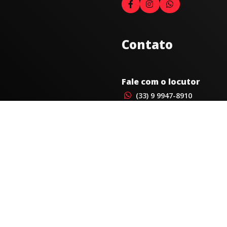
Contato
Fale com o locutor
(33) 9 9947-8910
Comercial
comercial@radiocidadecarat
joao@radiocidadecaratinga.
(33) 3321-4797
Jornalismo