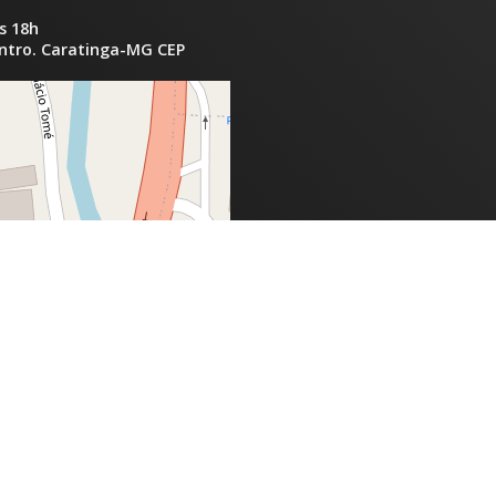
s 18h
entro. Caratinga-MG CEP