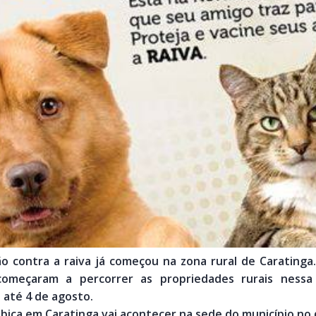
o contra a raiva já começou na zona rural de Carating
 começaram a percorrer as propriedades rurais nessa
 até 4 de agosto.
ábica em Caratinga vai acontecer na sede do município no 