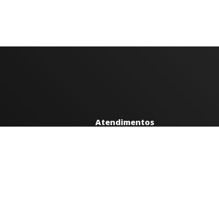
Atendimentos
Segunda a sexta 08h às 12h e 14h à
Av. Moacyr de Mattos, 600/101 - C
35300-396