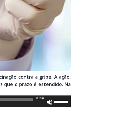
inação contra a gripe. A ação,
ez que o prazo é estendido. Na
00:00
Use
as
setas
para
cima