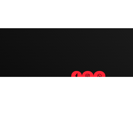
Contato
Fale com o locutor
(33) 9 9947-8910