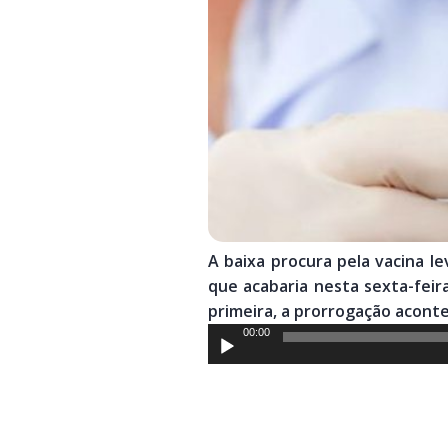
A baixa procura pela vacina l
que acabaria nesta sexta-feira
primeira, a prorrogação acont
Tocador
00:00
de
áudio