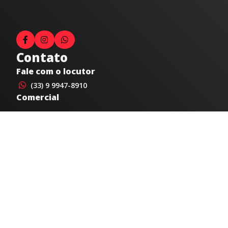
Contato
Fale com o locutor
(33) 9 9947-8910
Comercial
comercial@radiocidadecaratinga.com.br
joao@radiocidadecaratinga.com.br
(33) 3321-4797
Jornalismo
jornalismo@radiocidadecaratinga.com.br
Atendimentos
Segunda a sexta 08h às 12h e 14h às 18h
Av. Moacyr de Mattos, 600/101 - Centro. Caratinga-
MG CEP 35300-396