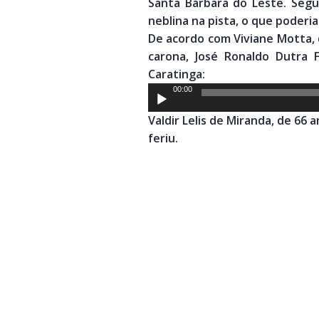
Santa Bárbara do Leste. Segu
neblina na pista, o que poderia
De acordo com Viviane Motta, 
carona, José Ronaldo Dutra 
Caratinga:
Tocador
00:00
de
Valdir Lelis de Miranda, de 66
áudio
feriu.