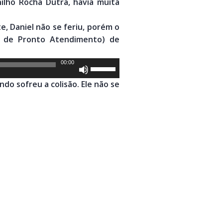
ilho Rocha Dutra, havia muita
, Daniel não se feriu, porém o
de de Pronto Atendimento) de
00:00
Use
as
do sofreu a colisão. Ele não se
setas
para
cima
ou
para
baixo
para
aumentar
ou
diminuir
o