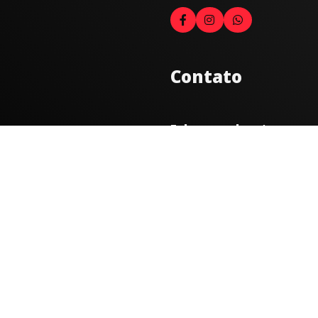
Contato
Fale com o locutor
(33) 9 9947-8910
Comercial
comercial@radiocidadecarat
joao@radiocidadecaratinga.
(33) 3321-4797