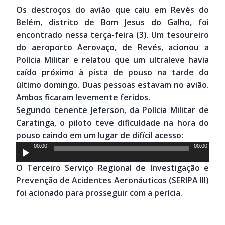
Os destroços do avião que caiu em Revés do
Belém, distrito de Bom Jesus do Galho, foi
encontrado nessa terça-feira (3). Um tesoureiro
do aeroporto Aerovaço, de Revés, acionou a
Polícia Militar e relatou que um ultraleve havia
caído próximo à pista de pouso na tarde do
último domingo. Duas pessoas estavam no avião.
Ambos ficaram levemente feridos.
Segundo tenente Jeferson, da Polícia Militar de
Caratinga, o piloto teve dificuldade na hora do
pouso caindo em um lugar de difícil acesso:
Tocador
00:00
00:00
de
O Terceiro Serviço Regional de Investigação e
áudio
Prevenção de Acidentes Aeronáuticos (SERIPA III)
foi acionado para prosseguir com a perícia.