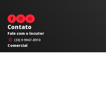
Contato
Fale com o locutor
(33) 9 9947-8910
Comercial
comercial@radiocidadecaratinga.com.br
joao@radiocidadecaratinga.com.br
(33) 3321-4797
Jornalismo
jornalismo@radiocidadecaratinga.com.br
Atendimentos
Segunda a sexta 08h às 12h e 14h às 18h
Av. Moacyr de Mattos, 600/101 - Centro. Caratinga-
MG CEP 35300-396