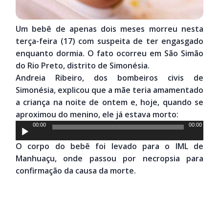
Um bebê de apenas dois meses morreu nesta
terça-feira (17) com suspeita de ter engasgado
enquanto dormia. O fato ocorreu em São Simão
do Rio Preto, distrito de Simonésia.
Andreia Ribeiro, dos bombeiros civis de
Simonésia, explicou que a mãe teria amamentado
a criança na noite de ontem e, hoje, quando se
aproximou do menino, ele já estava morto:
Tocador
00:00
00:00
de
O corpo do bebê foi levado para o IML de
áudio
Manhuaçu, onde passou por necropsia para
confirmação da causa da morte.