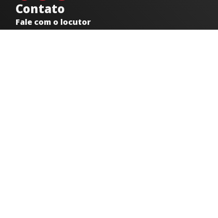
Contato
Fale com o locutor
(33) 9 9947-8910
Comercial
comercial@radiocidadecaratinga.com.br
joao@radiocidadecaratinga.com.br
(33) 3321-4797
Jornalismo
jornalismo@radiocidadecaratinga.com.br
Atendimentos
Segunda a sexta 08h às 12h e 14h às 18h
Av. Moacyr de Mattos, 600/101 - Centro. Caratinga-
MG CEP 35300-396