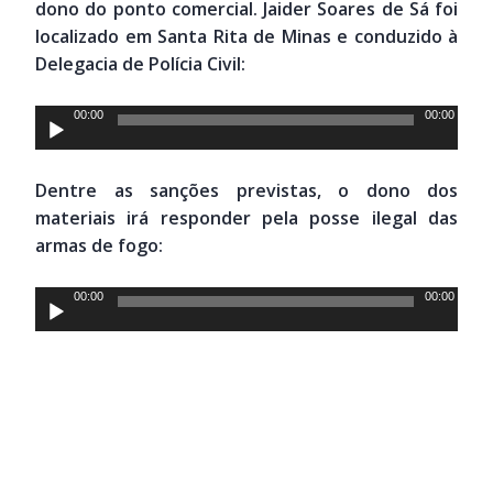
dono do ponto comercial. Jaider Soares de Sá foi
localizado em Santa Rita de Minas e conduzido à
Delegacia de Polícia Civil:
Tocador
00:00
00:00
de
áudio
Dentre as sanções previstas, o dono dos
materiais irá responder pela posse ilegal das
armas de fogo:
Tocador
00:00
00:00
de
áudio