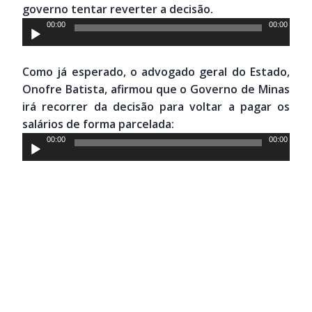
governo tentar reverter a decisão.
Tocador
00:00
00:00
de
áudio
Como já esperado, o advogado geral do Estado,
Onofre Batista, afirmou que o Governo de Minas
irá recorrer da decisão para voltar a pagar os
salários de forma parcelada:
Tocador
00:00
00:00
de
áudio