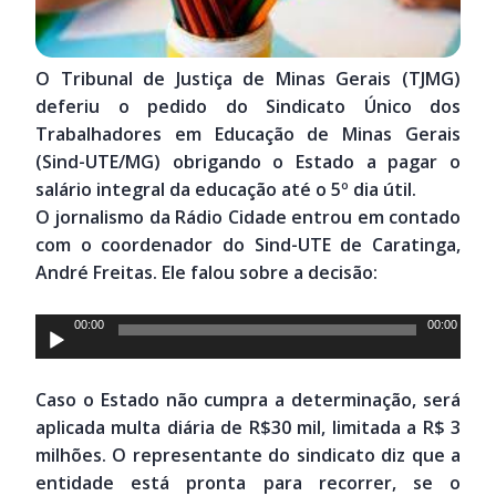
O Tribunal de Justiça de Minas Gerais (TJMG)
deferiu o pedido do Sindicato Único dos
Trabalhadores em Educação de Minas Gerais
(Sind-UTE/MG) obrigando o Estado a pagar o
salário integral da educação até o 5º dia útil.
O jornalismo da Rádio Cidade entrou em contado
com o coordenador do Sind-UTE de Caratinga,
André Freitas. Ele falou sobre a decisão:
Tocador
00:00
00:00
de
áudio
Caso o Estado não cumpra a determinação, será
aplicada multa diária de R$30 mil, limitada a R$ 3
milhões. O representante do sindicato diz que a
entidade está pronta para recorrer, se o