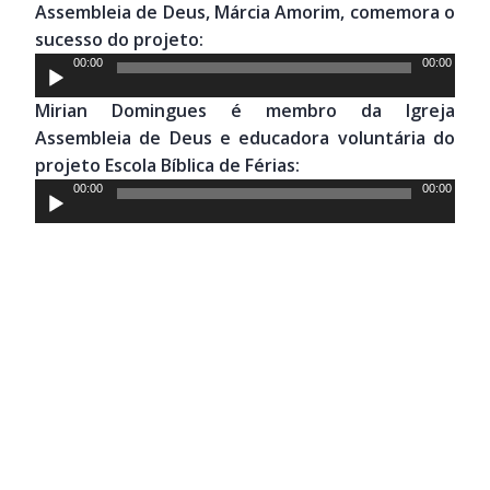
Assembleia de Deus, Márcia Amorim, comemora o
sucesso do projeto:
Tocador
00:00
00:00
de
Mirian Domingues é membro da Igreja
áudio
Assembleia de Deus e educadora voluntária do
projeto Escola Bíblica de Férias:
Tocador
00:00
00:00
de
áudio