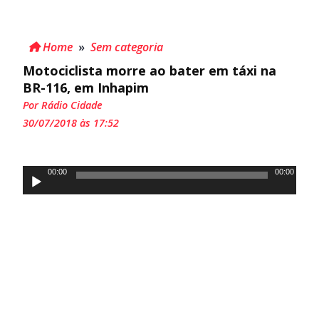
Home
»
Sem categoria
Motociclista morre ao bater em táxi na
BR-116, em Inhapim
Por Rádio Cidade
30/07/2018 às 17:52
Tocador
00:00
00:00
de
áudio