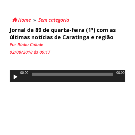
Home
»
Sem categoria
Jornal da 89 de quarta-feira (1°) com as
últimas notícias de Caratinga e região
Por Rádio Cidade
02/08/2018 às 09:17
Tocador
00:00
00:00
de
áudio