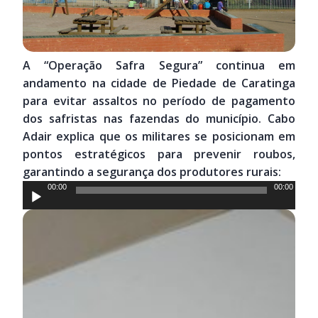
A “Operação Safra Segura” continua em
andamento na cidade de Piedade de Caratinga
para evitar assaltos no período de pagamento
dos safristas nas fazendas do município. Cabo
Adair explica que os militares se posicionam em
pontos estratégicos para prevenir roubos,
garantindo a segurança dos produtores rurais:
Tocador
00:00
00:00
de
áudio