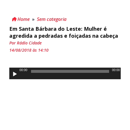
Home
»
Sem categoria
Em Santa Bárbara do Leste: Mulher é
agredida a pedradas e foiçadas na cabeça
Por Rádio Cidade
14/08/2018 às 14:10
Tocador
00:00
00:00
de
áudio