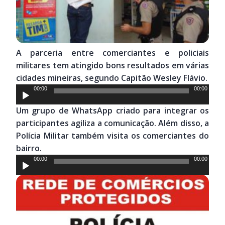
A parceria entre comerciantes e policiais
militares tem atingido bons resultados em várias
cidades mineiras, segundo Capitão Wesley Flávio.
Tocador
00:00
00:00
de
Um grupo de WhatsApp criado para integrar os
áudio
participantes agiliza a comunicação. Além disso, a
Polícia Militar também visita os comerciantes do
bairro.
Tocador
00:00
00:00
de
áudio