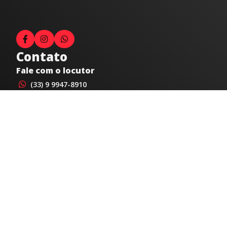
Contato
Fale com o locutor
(33) 9 9947-8910
Comercial
comercial@radiocidadecaratinga.com.br
joao@radiocidadecaratinga.com.br
(33) 3321-4797
Jornalismo
jornalismo@radiocidadecaratinga.com.br
Atendimentos
Segunda a sexta 08h às 12h e 14h às 18h
Av. Moacyr de Mattos, 600/101 - Centro. Caratinga-
MG CEP 35300-396