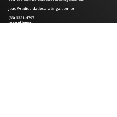
joao@radiocidadecaratinga.com.br
(33) 3321-4797
Jornalismo
jornalismo@radiocidadecaratinga.com.br
Atendimentos
Segunda a sexta 08h às 12h e 14h às 18h
Av. Moacyr de Mattos, 600/101 - Centro. Caratinga-
MG CEP 35300-396