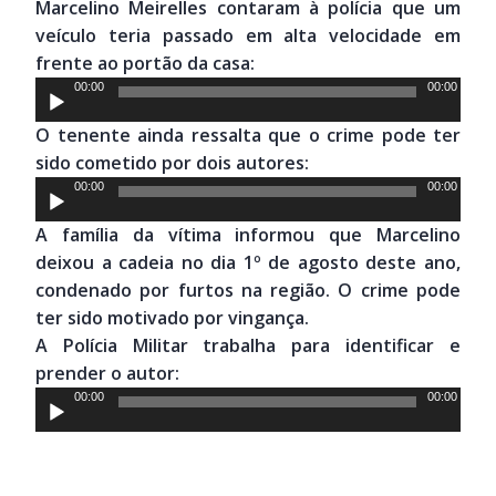
Marcelino Meirelles contaram à polícia que um
veículo teria passado em alta velocidade em
frente ao portão da casa:
Tocador
00:00
00:00
de
O tenente ainda ressalta que o crime pode ter
áudio
sido cometido por dois autores:
Tocador
00:00
00:00
de
A família da vítima informou que Marcelino
áudio
deixou a cadeia no dia 1º de agosto deste ano,
condenado por furtos na região. O crime pode
ter sido motivado por vingança.
A Polícia Militar trabalha para identificar e
prender o autor:
Tocador
00:00
00:00
de
áudio