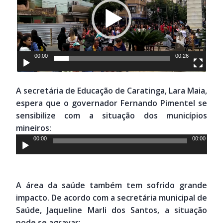
00:00
00:26
A secretária de Educação de Caratinga, Lara Maia,
espera que o governador Fernando Pimentel se
sensibilize com a situação dos municípios
mineiros:
Tocador
00:00
00:00
de
áudio
A área da saúde também tem sofrido grande
impacto. De acordo com a secretária municipal de
Saúde, Jaqueline Marli dos Santos, a situação
pode se agravar: