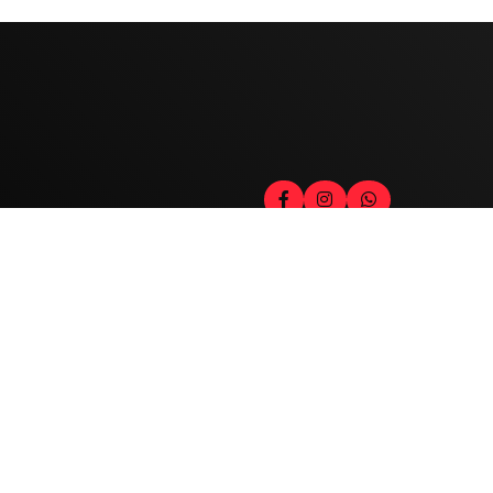
Contato
Fale com o locutor
(33) 9 9947-8910
Comercial