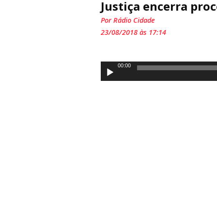
Justiça encerra pro
Por Rádio Cidade
23/08/2018 às 17:14
Tocador
00:00
de
áudio