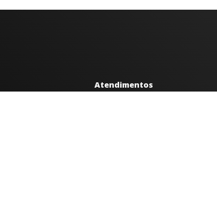
Atendimentos
Segunda a sexta 08h às 12h e 14h à
Av. Moacyr de Mattos, 600/101 - C
35300-396