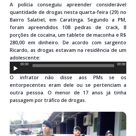
A polícia conseguiu apreender considerável
quantidade de drogas nesta quarta-feira (29) no
Bairro Salatiel, em Caratinga. Segundo a PM,
foram apreendidos 108 pedras de crack, 8
porções de cocaína, um tablete de maconha e R$
280,00 em dinheiro. De acordo com sargento
Ricardo, as drogas estavam na residência de um
adolescente:
Tocador
00:00
00:00
de
O infrator não disse aos PMs se os
áudio
entorpecentes eram dele ou se pertenciam a
outra pessoa. O menor de 17 anos já tinha
passagem por tráfico de drogas.