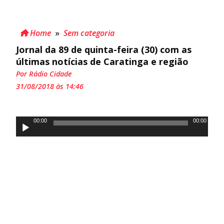
Home
»
Sem categoria
Jornal da 89 de quinta-feira (30) com as
últimas notícias de Caratinga e região
Por Rádio Cidade
31/08/2018 às 14:46
Tocador
00:00
00:00
de
áudio