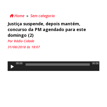
Home
»
Sem categoria
Justiça suspende, depois mantém,
concurso da PM agendado para este
domingo (2)
Por Rádio Cidade
31/08/2018 às 18:07
Tocador
00:00
00:00
de
áudio