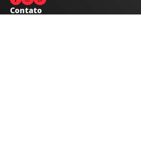
Contato
Fale com o locutor
(33) 9 9947-8910
Comercial
comercial@radiocidadecaratinga.com.br
joao@radiocidadecaratinga.com.br
(33) 3321-4797
Jornalismo
jornalismo@radiocidadecaratinga.com.br
Atendimentos
Segunda a sexta 08h às 12h e 14h às 18h
Av. Moacyr de Mattos, 600/101 - Centro. Caratinga-
MG CEP 35300-396