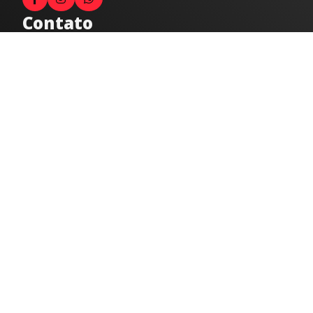
Contato
Fale com o locutor
(33) 9 9947-8910
Comercial
comercial@radiocidadecaratinga.com.br
joao@radiocidadecaratinga.com.br
(33) 3321-4797
Jornalismo
jornalismo@radiocidadecaratinga.com.br
Atendimentos
Segunda a sexta 08h às 12h e 14h às 18h
Av. Moacyr de Mattos, 600/101 - Centro. Caratinga-
MG CEP 35300-396