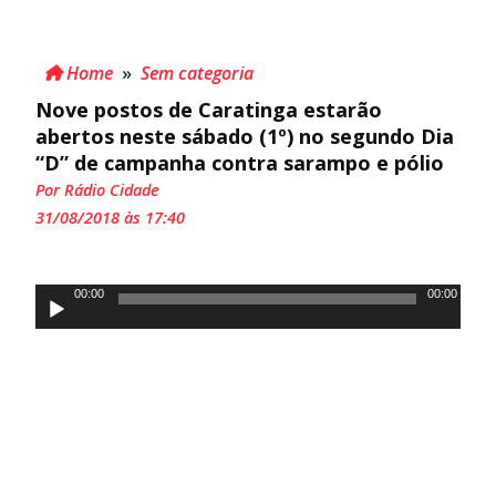
Home
»
Sem categoria
Nove postos de Caratinga estarão
abertos neste sábado (1º) no segundo Dia
“D” de campanha contra sarampo e pólio
Por Rádio Cidade
31/08/2018 às 17:40
Tocador
00:00
00:00
de
áudio