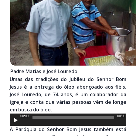
Padre Matias e José Louredo
Umas das tradições do Jubileu do Senhor Bom
Jesus é a entrega do óleo abençoado aos fiéis.
José Louredo, de 74 anos, é um colaborador da
igreja e conta que várias pessoas vêm de longe
em busca do óleo:
Tocador
00:00
00:00
de
A Paróquia do Senhor Bom Jesus também está
áudio